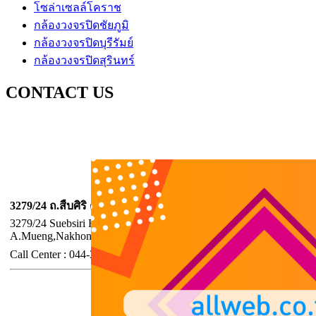
โซล่าเซลล์โคราช
กล้องวงจรปิดชัยภูมิ
กล้องวงจรปิดบุรีรัมย์
กล้องวงจรปิดสุรินทร์
CONTACT US
บริษัท ออลล์เว็บ เทคโนโลยี่ จำกัด
Allweb technology Company Limited
สาขา นครราชสีมา
3279/24 ถ.สืบศิริ ต.ในเมือง อ.เมือง จ.นครราชสีมา 30000
3279/24 Suebsiri Rd., T.Nimueng,
A.Mueng,NakhonRatchasima,Thailand 30000
Call
Center :
044-353-569, มือถือ
099-2863635
ฝ่ายขายและศูนย์ประสาน
จังหวัดกรุงเทพฯ