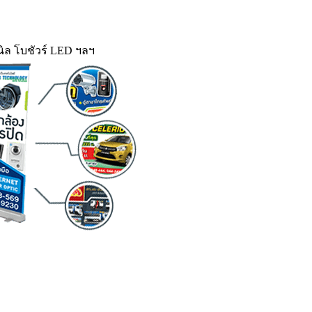
ิล โบชัวร์ LED ฯลฯ