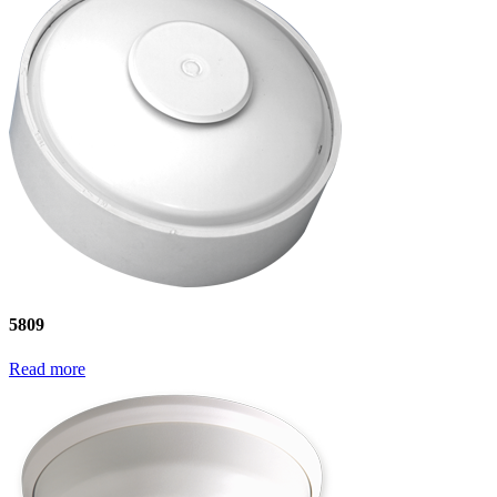
5809
Read more