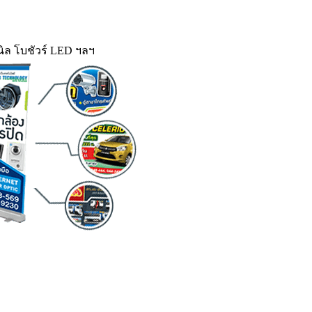
ิล โบชัวร์ LED ฯลฯ