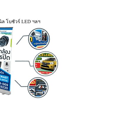
ิล โบชัวร์ LED ฯลฯ