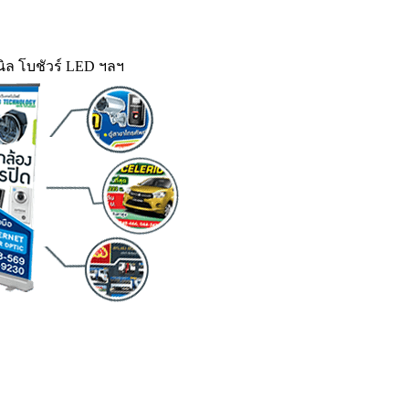
ิล โบชัวร์ LED ฯลฯ