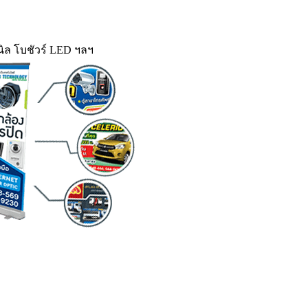
ิล โบชัวร์ LED ฯลฯ